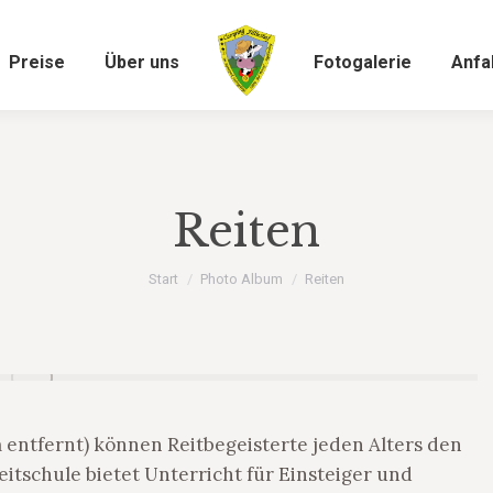
Preise
Über uns
Fotogalerie
Anfa
Reiten
Sie befinden sich hier:
Start
Photo Album
Reiten
 entfernt) können Reitbegeisterte jeden Alters den
itschule bietet Unterricht für Einsteiger und