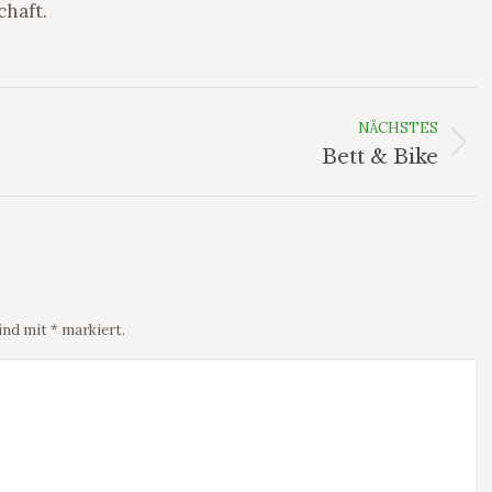
chaft.
NÄCHSTES
Nächstes
Bett & Bike
Album:
sind mit
*
markiert.